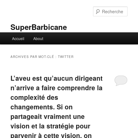
Aller
Aller
au
au
Rech
contenu
contenu
principal
secondaire
SuperBarbicane
Menu
Accueil
About
principal
ARCHIVES PAR MOT-CLÉ :
TWITTER
L’aveu est qu’aucun dirigeant
n’arrive a faire comprendre la
complexité des
changements. Si on
partageait vraiment une
vision et la stratégie pour
parvenir à cette vision, on