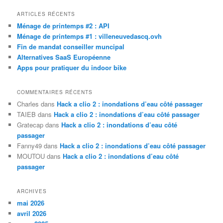
c
h
ARTICLES RÉCENTS
e
Ménage de printemps #2 : API
r
Ménage de printemps #1 : villeneuvedascq.ovh
c
Fin de mandat conseiller muncipal
h
Alternatives SaaS Européenne
e
Apps pour pratiquer du indoor bike
COMMENTAIRES RÉCENTS
Charles
dans
Hack a clio 2 : inondations d’eau côté passager
TAIEB
dans
Hack a clio 2 : inondations d’eau côté passager
Gratecap
dans
Hack a clio 2 : inondations d’eau côté
passager
Fanny49
dans
Hack a clio 2 : inondations d’eau côté passager
MOUTOU
dans
Hack a clio 2 : inondations d’eau côté
passager
ARCHIVES
mai 2026
avril 2026