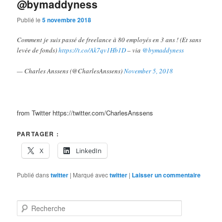
@bymaddyness
Publié le
5 novembre 2018
Comment je suis passé de freelance à 80 employés en 3 ans ! (Et sans
levée de fonds)
https://t.co/Ak7qv1Hb1D
– via
@bymaddyness
— Charles Anssens (@CharlesAnssens)
November 5, 2018
from Twitter https://twitter.com/CharlesAnssens
PARTAGER :
X
LinkedIn
Publié dans
twitter
|
Marqué avec
twitter
|
Laisser un commentaire
R
e