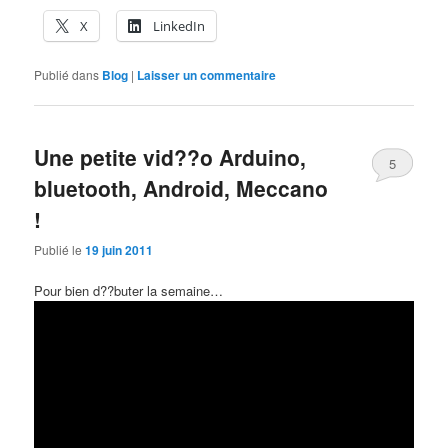
X
LinkedIn
Publié dans
Blog
|
Laisser un commentaire
Une petite vid??o Arduino,
5
bluetooth, Android, Meccano
!
Publié le
19 juin 2011
Pour bien d??buter la semaine…