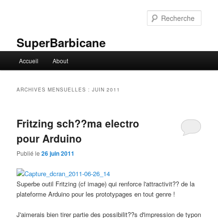
Aller
Aller
au
au
Rech
contenu
contenu
principal
secondaire
SuperBarbicane
Menu
Accueil
About
principal
ARCHIVES MENSUELLES :
JUIN 2011
Fritzing sch??ma electro
pour Arduino
Publié le
26 juin 2011
Superbe outil Fritzing (cf image) qui renforce l'attractivit?? de la
plateforme Arduino pour les prototypages en tout genre !
J'aimerais bien tirer partie des possibilit??s d'impression de typon