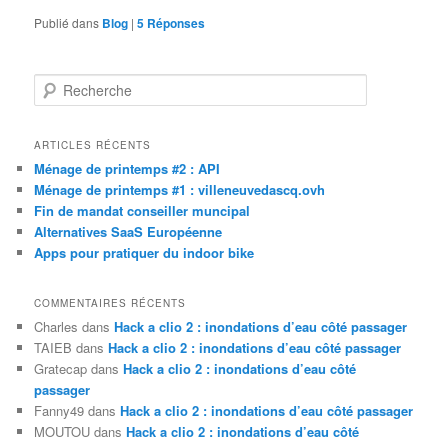
Publié dans
Blog
|
5
Réponses
R
e
c
h
ARTICLES RÉCENTS
e
Ménage de printemps #2 : API
r
Ménage de printemps #1 : villeneuvedascq.ovh
c
Fin de mandat conseiller muncipal
h
Alternatives SaaS Européenne
e
Apps pour pratiquer du indoor bike
COMMENTAIRES RÉCENTS
Charles
dans
Hack a clio 2 : inondations d’eau côté passager
TAIEB
dans
Hack a clio 2 : inondations d’eau côté passager
Gratecap
dans
Hack a clio 2 : inondations d’eau côté
passager
Fanny49
dans
Hack a clio 2 : inondations d’eau côté passager
MOUTOU
dans
Hack a clio 2 : inondations d’eau côté