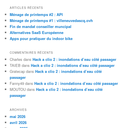
c
h
ARTICLES RÉCENTS
e
Ménage de printemps #2 : API
r
Ménage de printemps #1 : villeneuvedascq.ovh
c
Fin de mandat conseiller muncipal
h
Alternatives SaaS Européenne
e
Apps pour pratiquer du indoor bike
COMMENTAIRES RÉCENTS
Charles
dans
Hack a clio 2 : inondations d’eau côté passager
TAIEB
dans
Hack a clio 2 : inondations d’eau côté passager
Gratecap
dans
Hack a clio 2 : inondations d’eau côté
passager
Fanny49
dans
Hack a clio 2 : inondations d’eau côté passager
MOUTOU
dans
Hack a clio 2 : inondations d’eau côté
passager
ARCHIVES
mai 2026
avril 2026