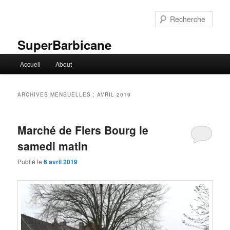
Aller
Aller
au
au
Rech
contenu
contenu
principal
secondaire
SuperBarbicane
Menu
Accueil
About
principal
ARCHIVES MENSUELLES :
AVRIL 2019
Marché de Flers Bourg le
samedi matin
Publié le
6 avril 2019