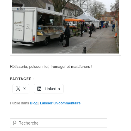
Rôtisserie, poissonnier, fromager et maraîchers !
PARTAGER :
X
LinkedIn
Publié dans
Blog
|
Laisser un commentaire
R
e