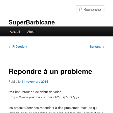
Aller
au
Rech
contenu
principal
SuperBarbicane
Menu
Accueil
About
principal
Navigation
←
Précédent
Suivant
→
des
articles
Repondre à un probleme
Publié le
11 novembre 2015
très bon retour en ce début de vidéo
: https://www.youtube.com/watch?v=7j7vfl9Zyys
les produits/services répondent à des problèmes mais ce qui
importe c’est de présenter les raisons qui font que le produit peut