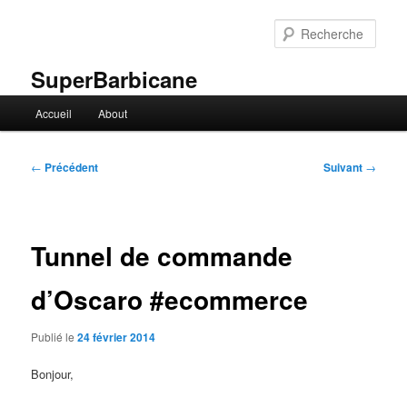
Aller
au
Rech
contenu
principal
SuperBarbicane
Menu
Accueil
About
principal
Navigation
←
Précédent
Suivant
→
des
articles
Tunnel de commande
d’Oscaro #ecommerce
Publié le
24 février 2014
Bonjour,