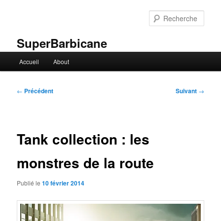
Aller
au
Rech
contenu
principal
SuperBarbicane
Menu
Accueil
About
principal
Navigation
←
Précédent
Suivant
→
des
articles
Tank collection : les
monstres de la route
Publié le
10 février 2014