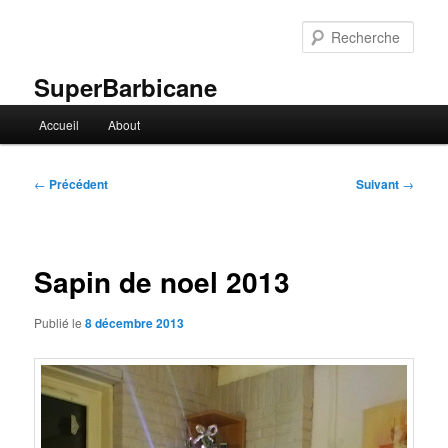
Aller
au
Rech
contenu
principal
SuperBarbicane
Menu
Accueil
About
principal
Navigation
←
Précédent
Suivant
→
des
articles
Sapin de noel 2013
Publié le
8 décembre 2013