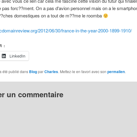
 avec vous ce lien car cela me fascine cette vision du futur qui final
e pas forc??ment. On a pas d'avion personnel mais on a le smartpho
t??ches domestiques on a tout de m??me le roomba
licdomainreview.org/2012/06/30/france-in-the-year-2000-1899-1910/
 :
LinkedIn
a été publié dans
Blog
par
Charles
. Mettez-le en favori avec son
permalien
.
er un commentaire