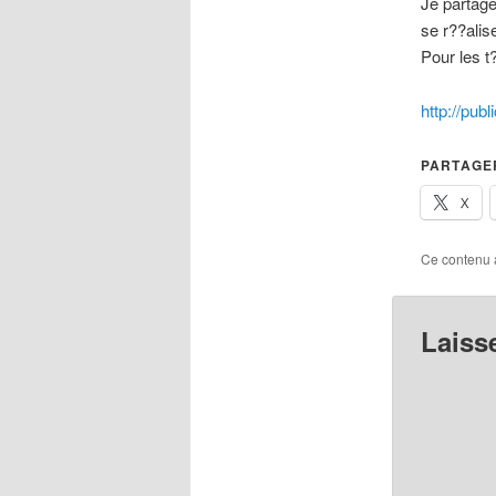
Je partage
se r??alis
Pour les 
http://pub
PARTAGER
X
Ce contenu 
Laiss