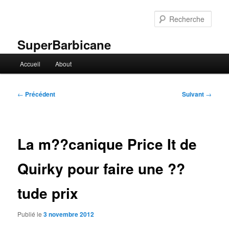
Aller
au
Rech
contenu
principal
SuperBarbicane
Menu
Accueil
About
principal
Navigation
←
Précédent
Suivant
→
des
articles
La m??canique Price It de
Quirky pour faire une ??
tude prix
Publié le
3 novembre 2012