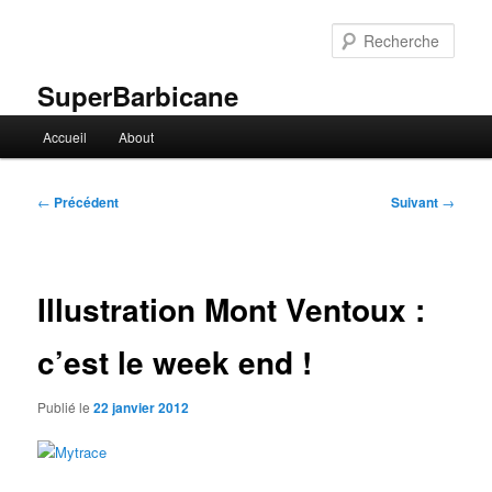
Aller
au
Rech
contenu
principal
SuperBarbicane
Menu
Accueil
About
principal
Navigation
←
Précédent
Suivant
→
des
articles
Illustration Mont Ventoux :
c’est le week end !
Publié le
22 janvier 2012