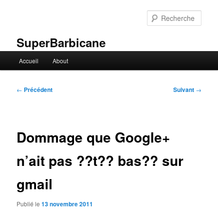
Aller
au
Rech
contenu
principal
SuperBarbicane
Menu
Accueil
About
principal
Navigation
←
Précédent
Suivant
→
des
articles
Dommage que Google+
n’ait pas ??t?? bas?? sur
gmail
Publié le
13 novembre 2011