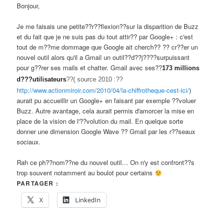
Bonjour,
Je me faisais une petite??r??flexion??sur la disparition de Buzz
et du fait que je ne suis pas du tout attir?? par Google+ : c'est
tout de m??me dommage que Google ait cherch?? ?? cr??er un
nouvel outil alors qu'il a Gmail un outil??d??j????surpuissant
pour g??rer ses mails et chatter. Gmail avec ses??
173 millions
d???utilisateurs
??
( source 2010 :??
http://www.actionmiroir.com/2010/04/la-chiffrotheque-cest-ici/
)
aurait pu accueillir un Google+ en faisant par exemple ??voluer
Buzz. Autre avantage, cela aurait permis d'amorcer la mise en
place de la vision de l'??volution du mail. En quelque sorte
donner une dimension Google Wave ?? Gmail par les r??seaux
sociaux.
Rah ce ph??nom??ne du nouvel outil… On n'y est confront??s
trop souvent notamment au boulot pour certains
PARTAGER :
X
LinkedIn