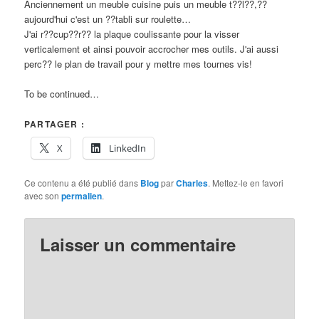
Anciennement un meuble cuisine puis un meuble t??l??,??
aujourd'hui c'est un ??tabli sur roulette…
J'ai r??cup??r?? la plaque coulissante pour la visser
verticalement et ainsi pouvoir accrocher mes outils. J'ai aussi
perc?? le plan de travail pour y mettre mes tournes vis!
To be continued…
PARTAGER :
X
LinkedIn
Ce contenu a été publié dans
Blog
par
Charles
. Mettez-le en favori
avec son
permalien
.
Laisser un commentaire