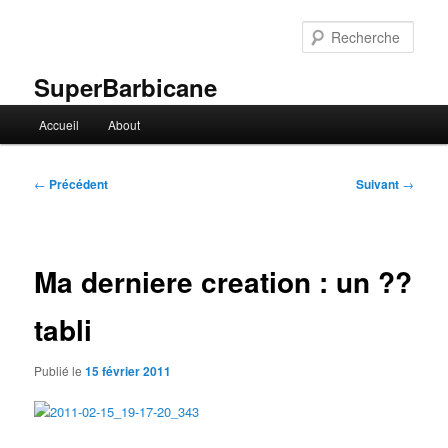
Aller
au
Rech
contenu
principal
SuperBarbicane
Menu
Accueil
About
principal
Navigation
←
Précédent
Suivant
→
des
articles
Ma derniere creation : un ??
tabli
Publié le
15 février 2011