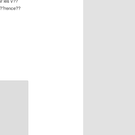
r les v??
f??rence??