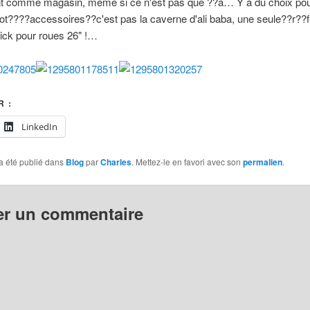
nt comme magasin, meme si ce n'est pas que ??a… Y a du choix pou
ot????accessoires??c'est pas la caverne d'ali baba, une seule??r??
ick pour roues 26" !…
 :
LinkedIn
a été publié dans
Blog
par
Charles
. Mettez-le en favori avec son
permalien
.
er un commentaire