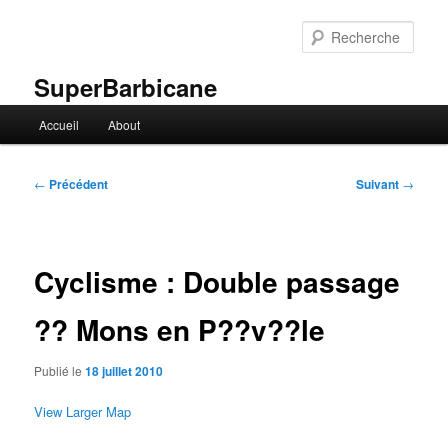
Aller
au
Rech
contenu
principal
SuperBarbicane
Menu
Accueil
About
principal
Navigation
←
Précédent
Suivant
→
des
articles
Cyclisme : Double passage
?? Mons en P??v??le
Publié le
18 juillet 2010
View Larger Map