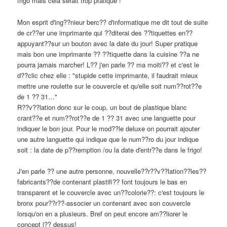
frigo mais cela serait trop pratique !
Mon esprit d'ing??nieur berc?? d'informatique me dit tout de suite
de cr??er une imprimante qui ??diterai des ??tiquettes en??
appuyant??sur un bouton avec la date du jour! Super pratique
mais bon une imprimante ?? ??tiquette dans la cuisine ??a ne
pourra jamais marcher! L?? j'en parle ?? ma moiti?? et c'est le
d??clic chez elle : "stupide cette imprimante, il faudrait mieux
mettre une roulette sur le couvercle et qu'elle soit num??rot??e
de 1 ?? 31…"
R??v??lation donc sur le coup, un bout de plastique blanc
crant??e et num??rot??e de 1 ?? 31 avec une languette pour
indiquer le bon jour. Pour le mod??le deluxe on pourrait ajouter
une autre languette qui indique que le num??ro du jour indique
soit : la date de p??remption /ou la date d'entr??e dans le frigo!
J'en parle ?? une autre personne, nouvelle??r??v??lation??les??
fabricants??de contenant plastifi?? font toujours le bas en
transparent et le couvercle avec un??colorie??: c'est toujours le
bronx pour??r??-associer un contenant avec son couvercle
lorsqu'on en a plusieurs. Bref on peut encore am??liorer le
concept l?? dessus!