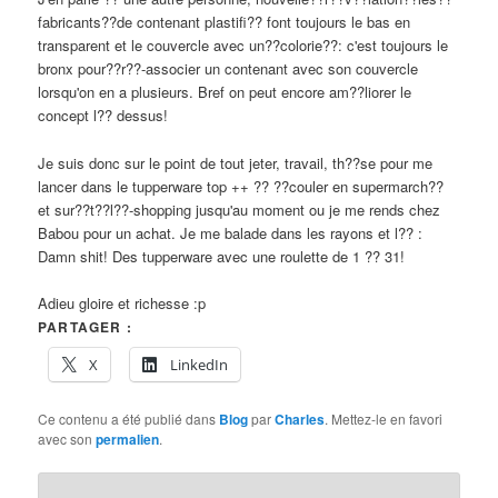
fabricants??de contenant plastifi?? font toujours le bas en
transparent et le couvercle avec un??colorie??: c'est toujours le
bronx pour??r??-associer un contenant avec son couvercle
lorsqu'on en a plusieurs. Bref on peut encore am??liorer le
concept l?? dessus!
Je suis donc sur le point de tout jeter, travail, th??se pour me
lancer dans le tupperware top ++ ?? ??couler en supermarch??
et sur??t??l??-shopping jusqu'au moment ou je me rends chez
Babou pour un achat. Je me balade dans les rayons et l?? :
Damn shit! Des tupperware avec une roulette de 1 ?? 31!
Adieu gloire et richesse :p
PARTAGER :
X
LinkedIn
Ce contenu a été publié dans
Blog
par
Charles
. Mettez-le en favori
avec son
permalien
.