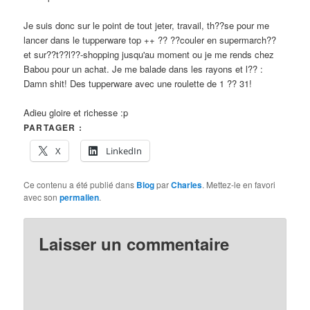
Je suis donc sur le point de tout jeter, travail, th??se pour me
lancer dans le tupperware top ++ ?? ??couler en supermarch??
et sur??t??l??-shopping jusqu'au moment ou je me rends chez
Babou pour un achat. Je me balade dans les rayons et l?? :
Damn shit! Des tupperware avec une roulette de 1 ?? 31!
Adieu gloire et richesse :p
PARTAGER :
X
LinkedIn
Ce contenu a été publié dans
Blog
par
Charles
. Mettez-le en favori
avec son
permalien
.
Laisser un commentaire