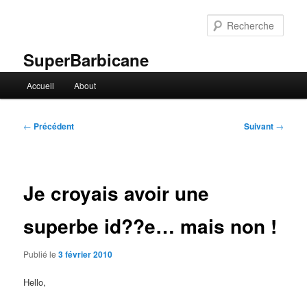
Aller
au
Rech
contenu
principal
SuperBarbicane
Menu
Accueil
About
principal
Navigation
←
Précédent
Suivant
→
des
articles
Je croyais avoir une
superbe id??e… mais non !
Publié le
3 février 2010
Hello,