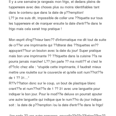
Il y a une semaine je rangeais mon frigo, et dedans pleins de
tupperware avec des choses plus ou moins identifiables tant
dans le contenu que dans la date de p??remption!
L?? je me suis dit, impossible de coller une ??tiquette sur tous
les tupperware et de marquer ensuite la date d'entr??e dans le
frigo mais cela serait trop pratique !
Mon esprit d'ing??nieur berc?? d'informatique me dit tout de suite
de cr??er une imprimante qui ??diterai des ??tiquettes en??
appuyant??sur un bouton avec la date du jour! Super pratique
mais bon une imprimante ?? ??tiquette dans la cuisine ??a ne
pourra jamais marcher! L?? j'en parle ?? ma moiti?? et c'est le
d??clic chez elle : "stupide cette imprimante, il faudrait mieux
mettre une roulette sur le couvercle et qu'elle soit num??rot??e
de 1 ?? 31…"
R??v??lation donc sur le coup, un bout de plastique blanc
crant??e et num??rot??e de 1 ?? 31 avec une languette pour
indiquer le bon jour. Pour le mod??le deluxe on pourrait ajouter
une autre languette qui indique que le num??ro du jour indique
soit : la date de p??remption /ou la date d'entr??e dans le frigo!
J'en parle ?? une autre personne, nouvelle??r??v??lation??les??