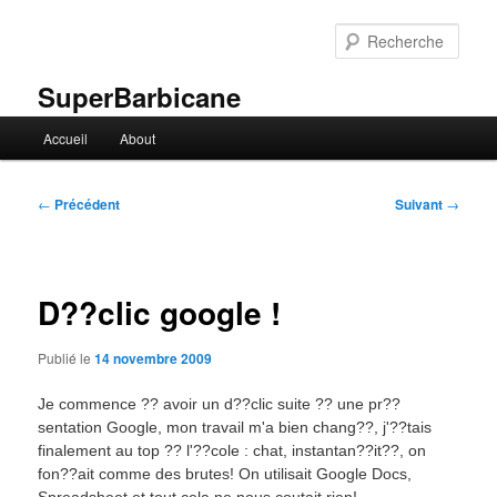
Aller
au
Rech
contenu
principal
SuperBarbicane
Menu
Accueil
About
principal
Navigation
←
Précédent
Suivant
→
des
articles
D??clic google !
Publié le
14 novembre 2009
Je commence ?? avoir un d??clic suite ?? une pr??
sentation Google, mon travail m'a bien chang??, j'??tais
finalement au top ?? l'??cole : chat, instantan??it??, on
fon??ait comme des brutes! On utilisait Google Docs,