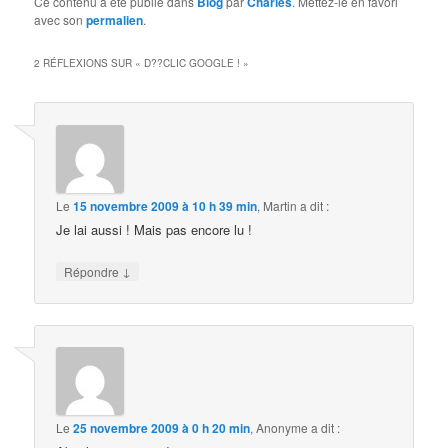
Ce contenu a été publié dans
Blog
par
Charles
. Mettez-le en favori
avec son
permalien
.
2 RÉFLEXIONS SUR «
D??CLIC GOOGLE !
»
Le
15 novembre 2009 à 10 h 39 min
,
Martin
a dit :
Je lai aussi ! Mais pas encore lu !
↓
Répondre
Le
25 novembre 2009 à 0 h 20 min
,
Anonyme
a dit :