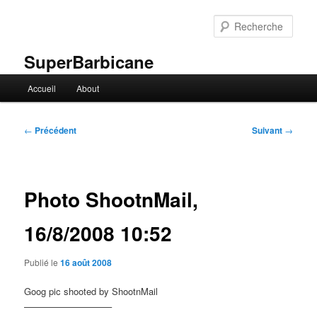
Aller
au
Rech
contenu
principal
SuperBarbicane
Menu
Accueil
About
principal
Navigation
←
Précédent
Suivant
→
des
articles
Photo ShootnMail,
16/8/2008 10:52
Publié le
16 août 2008
Goog pic shooted by ShootnMail
—————————–