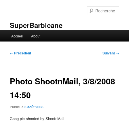
Aller
au
Rech
contenu
principal
SuperBarbicane
Menu
Accueil
About
principal
Navigation
←
Précédent
Suivant
→
des
articles
Photo ShootnMail, 3/8/2008
14:50
Publié le
3 août 2008
Goog pic shooted by ShootnMail
—————————–