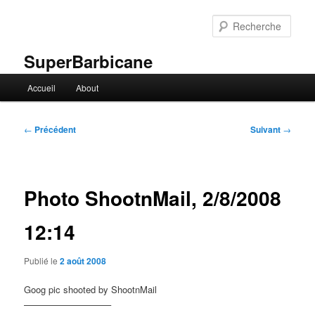
Aller
au
Rech
contenu
principal
SuperBarbicane
Menu
Accueil
About
principal
Navigation
←
Précédent
Suivant
→
des
articles
Photo ShootnMail, 2/8/2008
12:14
Publié le
2 août 2008
Goog pic shooted by ShootnMail
—————————–