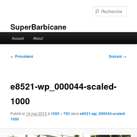
Aller
au
Rech
contenu
principal
SuperBarbicane
Menu
Accueil
About
principal
Navigation
← Précédent
Suivant →
des
images
e8521-wp_000044-scaled-
1000
Publié le
14 mai 2013
à
1000 × 750
dans
e8521-wp_000044-scaled-
1000