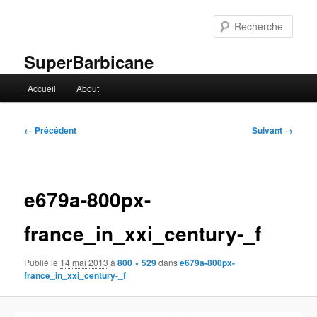
Aller
au
Rech
contenu
principal
SuperBarbicane
Menu
Accueil
About
principal
Navigation
← Précédent
Suivant →
des
images
e679a-800px-
france_in_xxi_century-_f
Publié le
14 mai 2013
à
800 × 529
dans
e679a-800px-
france_in_xxi_century-_f