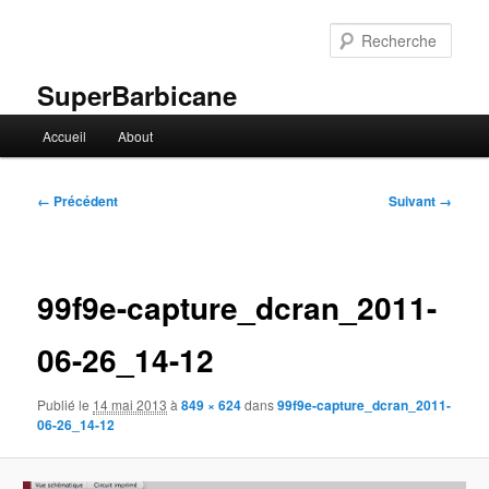
Aller
au
Rech
contenu
principal
SuperBarbicane
Menu
Accueil
About
principal
Navigation
← Précédent
Suivant →
des
images
99f9e-capture_dcran_2011-
06-26_14-12
Publié le
14 mai 2013
à
849 × 624
dans
99f9e-capture_dcran_2011-
06-26_14-12