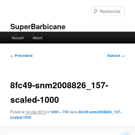
Aller
au
Rech
contenu
principal
SuperBarbicane
Menu
Accueil
About
principal
Navigation
← Précédent
Suivant →
des
images
8fc49-snm2008826_157-
scaled-1000
Publié le
14 mai 2013
à
1000 × 750
dans
8fc49-snm2008826_157-
scaled-1000