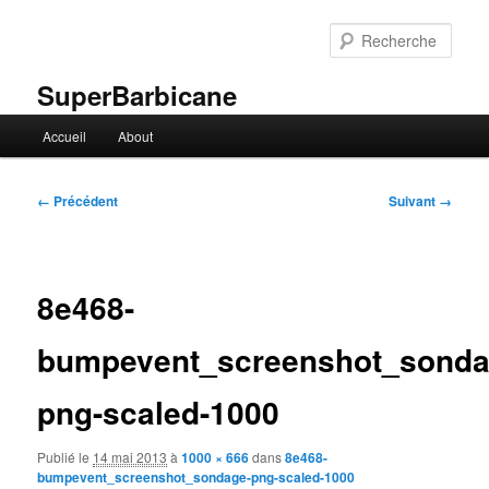
Aller
au
Rech
contenu
principal
SuperBarbicane
Menu
Accueil
About
principal
Navigation
← Précédent
Suivant →
des
images
8e468-
bumpevent_screenshot_sonda
png-scaled-1000
Publié le
14 mai 2013
à
1000 × 666
dans
8e468-
bumpevent_screenshot_sondage-png-scaled-1000