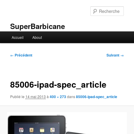
Aller
au
Rech
contenu
principal
SuperBarbicane
Menu
Accueil
About
principal
Navigation
← Précédent
Suivant →
des
images
85006-ipad-spec_article
Publié le
14 mai 2013
à
400 × 273
dans
85006-ipad-spec_article