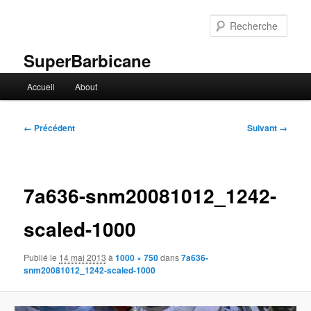
Aller
au
Rech
contenu
principal
SuperBarbicane
Menu
Accueil
About
principal
Navigation
← Précédent
Suivant →
des
images
7a636-snm20081012_1242-
scaled-1000
Publié le
14 mai 2013
à
1000 × 750
dans
7a636-
snm20081012_1242-scaled-1000