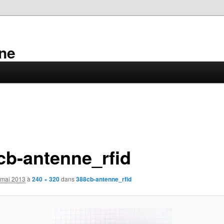
ne
cb-antenne_rfid
 mai 2013
à
240 × 320
dans
388cb-antenne_rfid