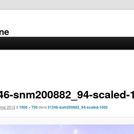
ne
46-snm200882_94-scaled-
 mai 2013
à
1000 × 750
dans
31246-snm200882_94-scaled-1000