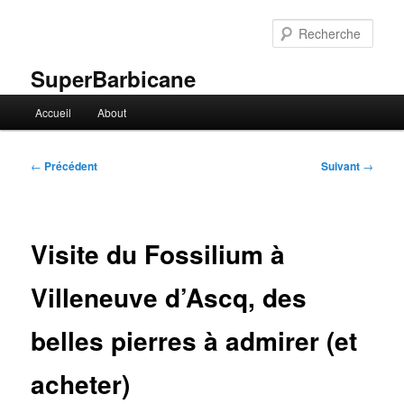
Aller
au
Rech
contenu
principal
SuperBarbicane
Menu
Accueil
About
principal
Navigation
←
Précédent
Suivant
→
des
articles
Visite du Fossilium à
Villeneuve d’Ascq, des
belles pierres à admirer (et
acheter)