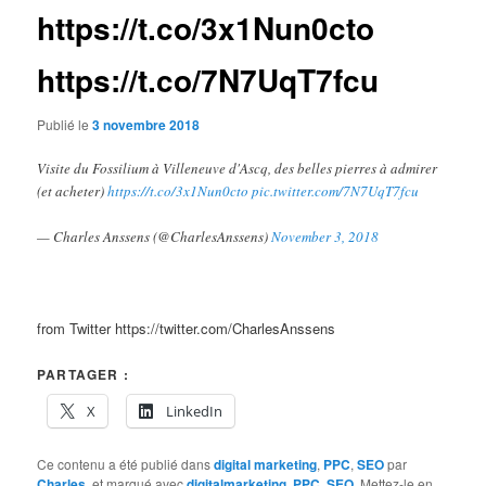
https://t.co/3x1Nun0cto
https://t.co/7N7UqT7fcu
Publié le
3 novembre 2018
Visite du Fossilium à Villeneuve d'Ascq, des belles pierres à admirer
(et acheter)
https://t.co/3x1Nun0cto
pic.twitter.com/7N7UqT7fcu
— Charles Anssens (@CharlesAnssens)
November 3, 2018
from Twitter https://twitter.com/CharlesAnssens
PARTAGER :
X
LinkedIn
Ce contenu a été publié dans
digital marketing
,
PPC
,
SEO
par
Charles
, et marqué avec
digitalmarketing
,
PPC
,
SEO
. Mettez-le en