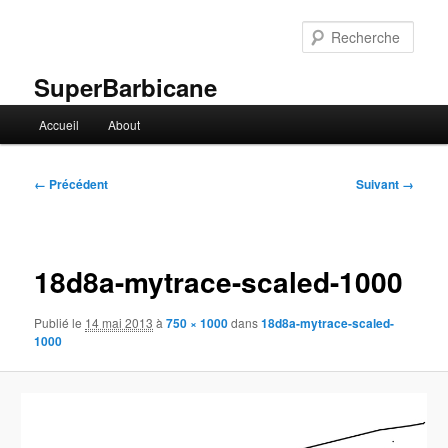
Aller
au
Rech
contenu
principal
SuperBarbicane
Menu
Accueil
About
principal
Navigation
← Précédent
Suivant →
des
images
18d8a-mytrace-scaled-1000
Publié le
14 mai 2013
à
750 × 1000
dans
18d8a-mytrace-scaled-
1000