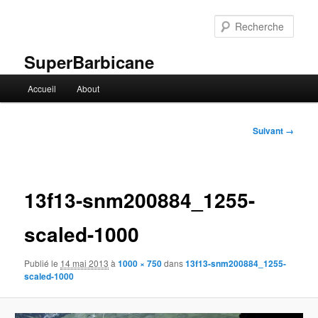
Aller
au
Rech
contenu
principal
SuperBarbicane
Menu
Accueil
About
principal
Navigation
Suivant →
des
images
13f13-snm200884_1255-
scaled-1000
Publié le
14 mai 2013
à
1000 × 750
dans
13f13-snm200884_1255-
scaled-1000