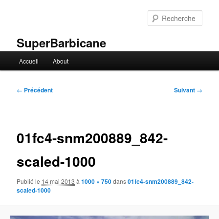
Aller
au
Rech
contenu
principal
SuperBarbicane
Menu
Accueil
About
principal
Navigation
← Précédent
Suivant →
des
images
01fc4-snm200889_842-
scaled-1000
Publié le
14 mai 2013
à
1000 × 750
dans
01fc4-snm200889_842-
scaled-1000